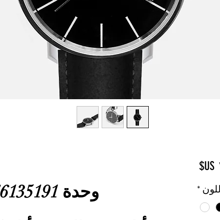
السعر
وحدة SKU: 364115376135191
للون
*