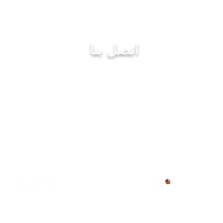
شبكة سيدات مصر
اتصل بنا
البريد الإلكتروني
women@womenofegyptnetwork.com
هاتف : +1 480563 0174
ة
نساء مصر
. تم إنشاؤها بفخر مع
زاميت